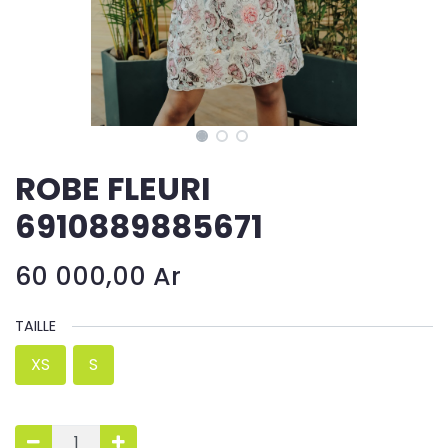
ROBE FLEURI
6910889885671
60 000,00
Ar
TAILLE
XS
S