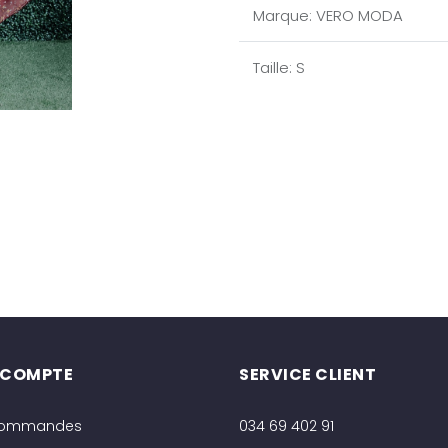
Marque
:
VERO MODA
Taille
:
S
 COMPTE
SERVICE CLIENT
commandes
034 69 402 91