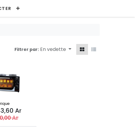
CTER
En vedette
Filtrer par:
rique
43,60
Ar
0,00
Ar