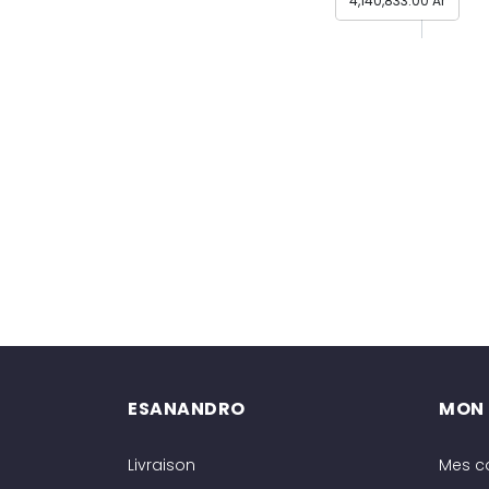
4,140,833.00 Ar
ESANANDRO
MON
Livraison
Mes 