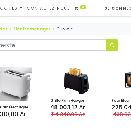
0
GORIES
CONTACTEZ-NOUS
SE CONNE
cles
Eléctromenager
Cuisson
Grille Pain Haeger
Four Elect
48 003,12
Ar
275 0
 Pain Électrique
000,00
Ar
114 840,00
468 00
Ar