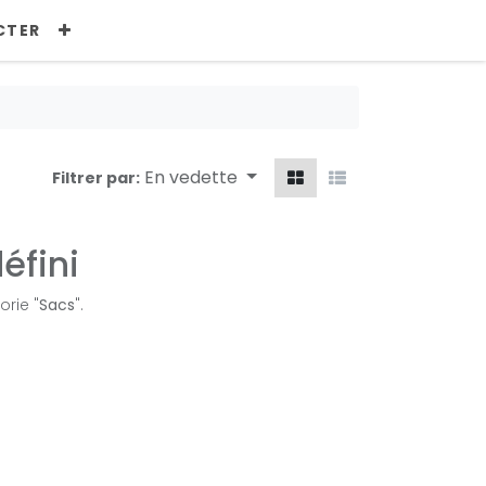
CTER
En vedette
Filtrer par:
éfini
orie "
Sacs
".