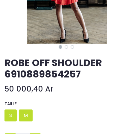
ROBE OFF SHOULDER
6910889854257
50 000,40
Ar
TAILLE
S
M